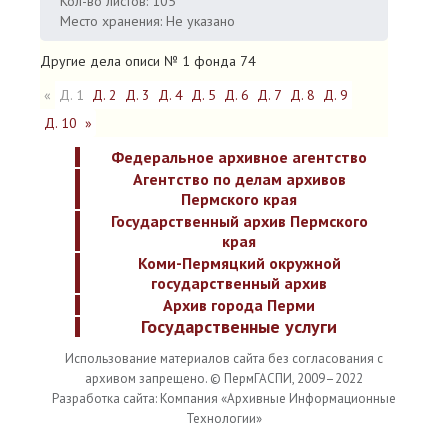
Кол-во листов: 105
Место хранения: Не указано
Другие дела описи № 1 фонда 74
«
Д. 1
Д. 2
Д. 3
Д. 4
Д. 5
Д. 6
Д. 7
Д. 8
Д. 9
Д. 10
»
Федеральное архивное агентство
Агентство по делам архивов
Пермского края
Государственный архив Пермского
края
Коми-Пермяцкий окружной
государственный архив
Архив города Перми
Государственные услуги
Использование материалов сайта без согласования с
архивом запрещено. © ПермГАСПИ, 2009–2022
Разработка сайта: Компания «Архивные Информационные
Технологии»