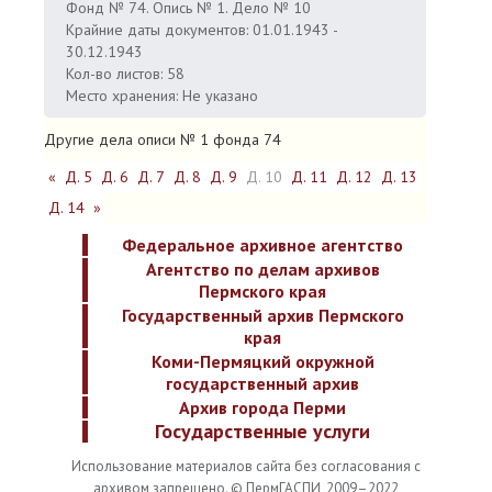
Фонд № 74. Опись № 1. Дело № 10
Крайние даты документов: 01.01.1943 -
30.12.1943
Кол-во листов: 58
Место хранения: Не указано
Другие дела описи № 1 фонда 74
«
Д. 5
Д. 6
Д. 7
Д. 8
Д. 9
Д. 10
Д. 11
Д. 12
Д. 13
Д. 14
»
Федеральное архивное агентство
Агентство по делам архивов
Пермского края
Государственный архив Пермского
края
Коми-Пермяцкий окружной
государственный архив
Архив города Перми
Государственные услуги
Использование материалов сайта без согласования с
архивом запрещено. © ПермГАСПИ, 2009–2022