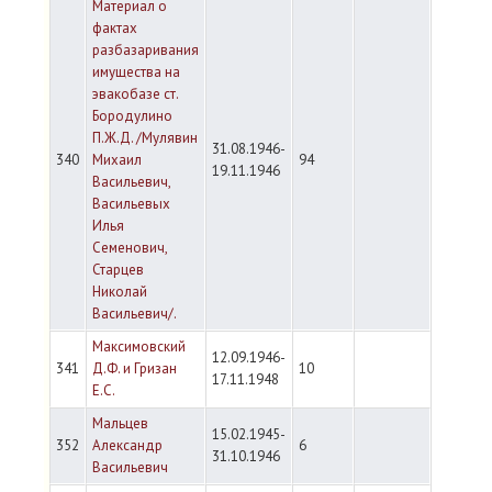
Материал о
фактах
разбазаривания
имущества на
эвакобазе ст.
Бородулино
П.Ж.Д. /Мулявин
31.08.1946-
340
Михаил
94
19.11.1946
Васильевич,
Васильевых
Илья
Семенович,
Старцев
Николай
Васильевич/.
Максимовский
12.09.1946-
341
Д.Ф. и Гризан
10
17.11.1948
Е.С.
Мальцев
15.02.1945-
352
Александр
6
31.10.1946
Васильевич