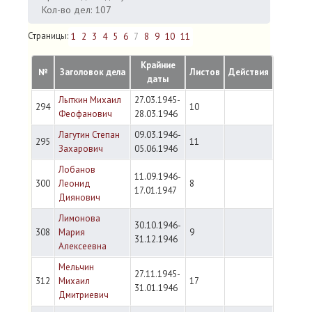
Кол-во дел: 107
Страницы:
1
2
3
4
5
6
7
8
9
10
11
Крайние
№
Заголовок дела
Листов
Действия
даты
Лыткин Михаил
27.03.1945-
294
10
Феофанович
28.03.1946
Лагутин Степан
09.03.1946-
295
11
Захарович
05.06.1946
Лобанов
11.09.1946-
300
Леонид
8
17.01.1947
Диянович
Лимонова
30.10.1946-
308
Мария
9
31.12.1946
Алексеевна
Мельчин
27.11.1945-
312
Михаил
17
31.01.1946
Дмитриевич