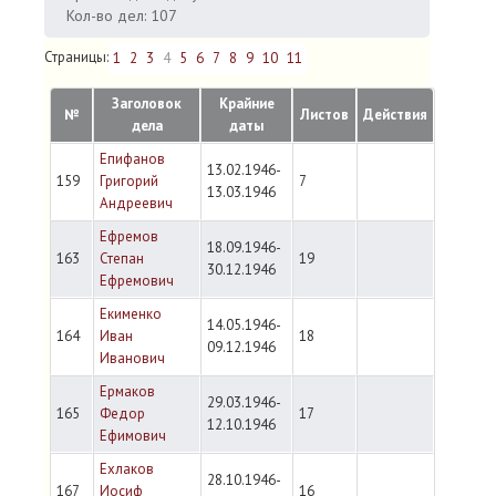
Кол-во дел: 107
Страницы:
1
2
3
4
5
6
7
8
9
10
11
Заголовок
Крайние
№
Листов
Действия
дела
даты
Епифанов
13.02.1946-
159
Григорий
7
13.03.1946
Андреевич
Ефремов
18.09.1946-
163
Степан
19
30.12.1946
Ефремович
Екименко
14.05.1946-
164
Иван
18
09.12.1946
Иванович
Ермаков
29.03.1946-
165
Федор
17
12.10.1946
Ефимович
Ехлаков
28.10.1946-
167
Иосиф
16