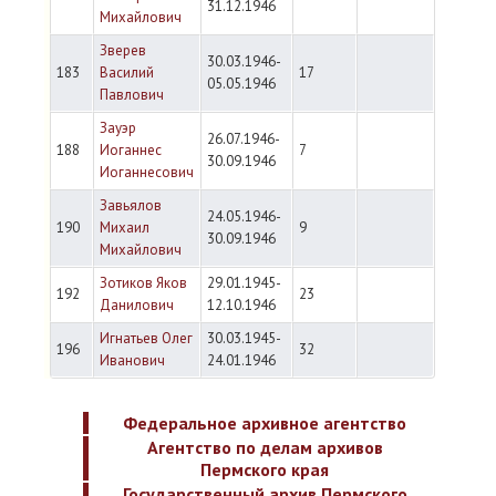
31.12.1946
Михайлович
Зверев
30.03.1946-
183
Василий
17
05.05.1946
Павлович
Зауэр
26.07.1946-
188
Иоганнес
7
30.09.1946
Иоганнесович
Завьялов
24.05.1946-
190
Михаил
9
30.09.1946
Михайлович
Зотиков Яков
29.01.1945-
192
23
Данилович
12.10.1946
Игнатьев Олег
30.03.1945-
196
32
Иванович
24.01.1946
Федеральное архивное агентство
Агентство по делам архивов
Пермского края
Государственный архив Пермского