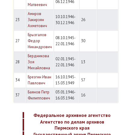
06.12.1946
Матвеевич
Амиров
10.10.1946-
23
Закирзян
26
30.12.1946
Ахметович
Брызгалов
08.10.1945-
27
Федор
30
22.01.1946
Никандрович
Бердникова
02.01.1945-
28
Зоя
13
22.01.1946
Михайловна
Брезгин Иван
16.10.1945-
34
57
Павлович
15.03.1949
Баянов Петр
03.01.1946-
37
16
Филиппович
16.03.1946
Федеральное архивное агентство
Агентство по делам архивов
Пермского края
Государственный архив Пермского