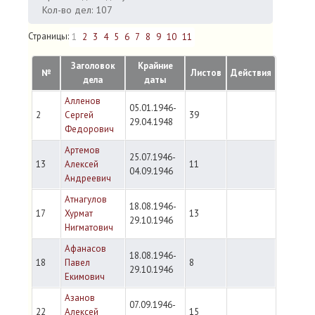
Кол-во дел: 107
Страницы:
1
2
3
4
5
6
7
8
9
10
11
Заголовок
Крайние
№
Листов
Действия
дела
даты
Алленов
05.01.1946-
2
Сергей
39
29.04.1948
Федорович
Артемов
25.07.1946-
13
Алексей
11
04.09.1946
Андреевич
Атнагулов
18.08.1946-
17
Хурмат
13
29.10.1946
Нигматович
Афанасов
18.08.1946-
18
Павел
8
29.10.1946
Екимович
Азанов
07.09.1946-
22
Алексей
15