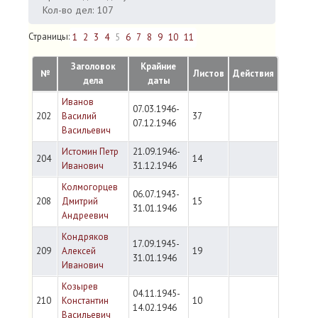
Кол-во дел: 107
Страницы:
1
2
3
4
5
6
7
8
9
10
11
Заголовок
Крайние
№
Листов
Действия
дела
даты
Иванов
07.03.1946-
202
Василий
37
07.12.1946
Васильевич
Истомин Петр
21.09.1946-
204
14
Иванович
31.12.1946
Колмогорцев
06.07.1943-
208
Дмитрий
15
31.01.1946
Андреевич
Кондряков
17.09.1945-
209
Алексей
19
31.01.1946
Иванович
Козырев
04.11.1945-
210
Константин
10
14.02.1946
Васильевич