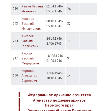
Кашин Леонид
01.04.1946-
239
26
Иванович
15.06.1946
Копытов
08.10.1945-
243
Василий
32
15.10.1947
Илларионович
Киселев
24.04.1946-
244
Филипп
11
27.06.1946
Георгиевич
Кислых
18..06.1946-
247
Василий
9
01.08.1946
Федорович
Коротков
27.06.1946-
249
Александр
14
28.10.1946
Сергеевич
Федеральное архивное агентство
Агентство по делам архивов
Пермского края
Государственный архив Пермского