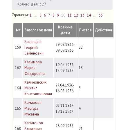
Кол-во дел: 327
Страницы:
1
...
5
6
7
8
9
10
11
12
13
14
...
33
Крайние
№
Заголовок дела
Листов
Действия
даты
Казанцев
29.08.1936-
159
Георгий
22
09.09.1936
Семенович
Казымова
19.04.1937-
162
Мария
18
15.09.1937
Федоровна
Калиновских
27.04.1936-
164
Михаил
3
16.05.1936
Константинович
Камалова
02.11.1937-
165
Мастура
4
19.12.1937
Мусавна
Капитонов
26.09.1937-
168
Владимир
21