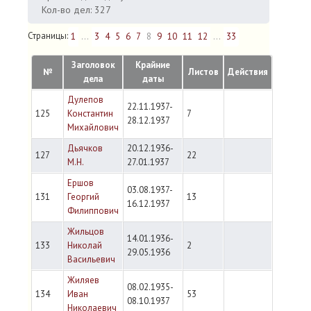
Кол-во дел: 327
Страницы:
1
...
3
4
5
6
7
8
9
10
11
12
...
33
Заголовок
Крайние
№
Листов
Действия
дела
даты
Дулепов
22.11.1937-
125
Константин
7
28.12.1937
Михайлович
Дьячков
20.12.1936-
127
22
М.Н.
27.01.1937
Ершов
03.08.1937-
131
Георгий
13
16.12.1937
Филиппович
Жильцов
14.01.1936-
133
Николай
2
29.05.1936
Васильевич
Жиляев
08.02.1935-
134
Иван
53
08.10.1937
Николаевич