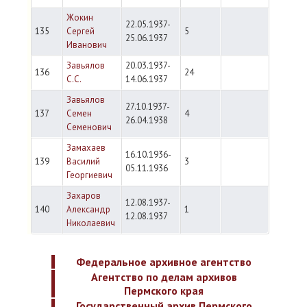
Жокин
22.05.1937-
135
Сергей
5
25.06.1937
Иванович
Завьялов
20.03.1937-
136
24
С.С.
14.06.1937
Завьялов
27.10.1937-
137
Семен
4
26.04.1938
Семенович
Замахаев
16.10.1936-
139
Василий
3
05.11.1936
Георгиевич
Захаров
12.08.1937-
140
Александр
1
12.08.1937
Николаевич
Федеральное архивное агентство
Агентство по делам архивов
Пермского края
Государственный архив Пермского