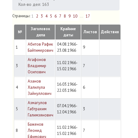
Кол-во дел: 163
Страницы:
1
2
3
4
5
6
7
8
9
10
...
17
Заголовок
Крайние
№
Листов
Действия
дела
даты
Абитов Рафик
04.08.1966-
1
9
Байтимерович
23.08.1966
Агафонов
11.02.1966-
3
Владимир
7
15.02.1966
Осипович
Азанов
16.03.1966-
4
Халилула
6
22.03.1966
Зайнуллович
Азмагулов
07.04.1966-
5
Габтрахим
3
12.04.1966
Галимзянович
Баженов
11.02.1966-
8
Леонид
7
15.02.1966
Ефимович