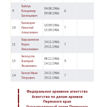
Байлук
04.08.1966-
9
Владимир
6
09.08.1966
Евгеньевич
Баландин
10.09.1966-
10
Николай
7
13.09.1966
Алексеевич
Барышников
24.11.1966-
11
Борис
7
29.11.1966
Николаевич
Белоусов
08.12.1966-
13
Валерий
9
14.12.1966
Яковлевич
Белов Иван
24.11.1966-
14
7
Петрович
29.11.1966
Федеральное архивное агентство
Агентство по делам архивов
Пермского края
Государственный архив Пермского