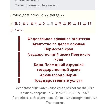
Кол-во листов: 7
Место хранения: Не указано
Другие дела описи № 77 фонда 77
«
Д. 1
Д. 3
Д. 4
Д. 5
Д. 8
Д. 9
Д. 10
Д. 11
Д. 13
Д. 14
»
Федеральное архивное агентство
Агентство по делам архивов
Пермского края
Государственный архив Пермского
края
Коми-Пермяцкий окружной
государственный архив
Архив города Перми
Государственные услуги
Использование материалов сайта без согласования с
архивом запрещено. © ПермГАСПИ, 2009–2022
Разработка сайта: Компания «Архивные Информационные
Технологии»