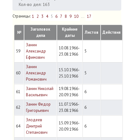
Кол-во дел: 163
Страницы:
1
2
3
4
5
6
7
8
9
10
...
17
Заголовок
Крайние
№
Листов
Действия
дела
даты
Занин
10.08.1966-
59
Александр
5
23.08.1966
Ефимович
Занин
15.10.1966-
60
Александр
5
25.10.1966
Романович
Занин Николай
19.08.1966-
61
6
Васильевич
20.09.1966
Занин Федор
11.07.1966-
62
6
Григорьевич
23.08.1966
Злодеев
15.09.1966-
64
Дмитрий
6
20.09.1966
Степанович