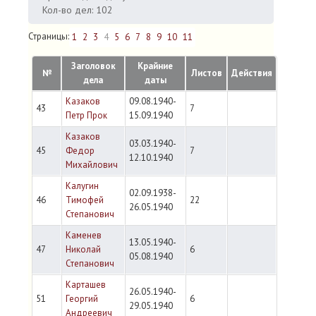
Кол-во дел: 102
Страницы:
1
2
3
4
5
6
7
8
9
10
11
Заголовок
Крайние
№
Листов
Действия
дела
даты
Казаков
09.08.1940-
43
7
Петр Прок
15.09.1940
Казаков
03.03.1940-
45
Федор
7
12.10.1940
Михайлович
Калугин
02.09.1938-
46
Тимофей
22
26.05.1940
Степанович
Каменев
13.05.1940-
47
Николай
6
05.08.1940
Степанович
Карташев
26.05.1940-
51
Георгий
6
29.05.1940
Андреевич