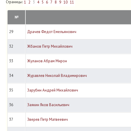
Страницы:
1
2
3
4
5
6
7
8
9
10
11
№
29
Драчев Федот Емельянович
32
Жбанов Петр Михайлович
33
Жуланов Абрам Мирон
34
Журавлев Николай Владимирович
35
Зарубин Андрей Михайлович
36
Заякин Яков Васильевич
37
Зверев Петр Матвеевич