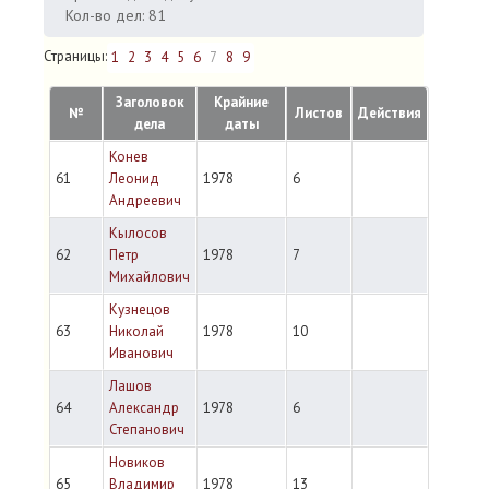
Кол-во дел: 81
Страницы:
1
2
3
4
5
6
7
8
9
Заголовок
Крайние
№
Листов
Действия
дела
даты
Конев
61
Леонид
1978
6
Андреевич
Кылосов
62
Петр
1978
7
Михайлович
Кузнецов
63
Николай
1978
10
Иванович
Лашов
64
Александр
1978
6
Степанович
Новиков
65
Владимир
1978
13