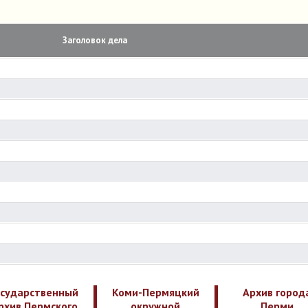
Заголовок дела
осударственный
Коми-Пермяцкий
Архив город
рхив Пермского
окружной
Перми