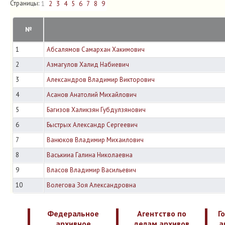
Страницы:
1
2
3
4
5
6
7
8
9
№
1
Абсалямов Самархан Хакимович
2
Азмагулов Халид Набиевич
3
Александров Владимир Викторович
4
Асанов Анатолий Михайлович
5
Багизов Халикзян Губдулзянович
6
Быстрых Александр Сергеевич
7
Ванюков Владимир Михаилович
8
Васькииа Галина Николаевна
9
Власов Владимир Васильевич
10
Волегова Зоя Александровна
Федеральное
Агентство по
Г
архивное
делам архивов
а