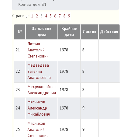
Кол-во дел: 81
Страницы:
1
2
3
4
5
6
7
8
9
Заголовок
Крайние
№
Листов
Действия
дела
даты
Литвин
21
Анатолий
1978
8
Степанович
Медведева
22
Евгения
1978
8
Анатольевна
Мехряков Иван
23
1978
8
Александрович
Мясников
24
Александр
1978
9
Михайлович
Мясников
25
Анатолий
1978
9
Степанович