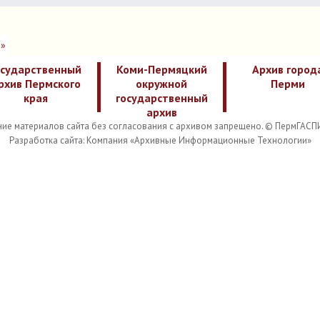
»
осударственный
Коми-Пермяцкий
Архив город
рхив Пермского
окружной
Перми
края
государственный
архив
ие материалов сайта без согласования с архивом запрещено. © ПермГАСП
Разработка сайта: Компания «Архивные Информационные Технологии»