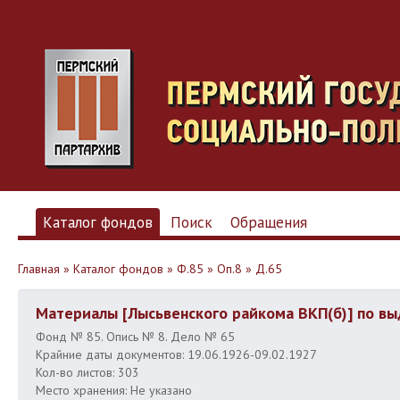
Каталог фондов
Поиск
Обращения
Главная
»
Каталог фондов
»
Ф.85
»
Оп.8
»
Д.65
Материалы [Лысьвенского райкома ВКП(б)] по вы
Фонд № 85. Опись № 8. Дело № 65
Крайние даты документов: 19.06.1926-09.02.1927
Кол-во листов: 303
Место хранения: Не указано