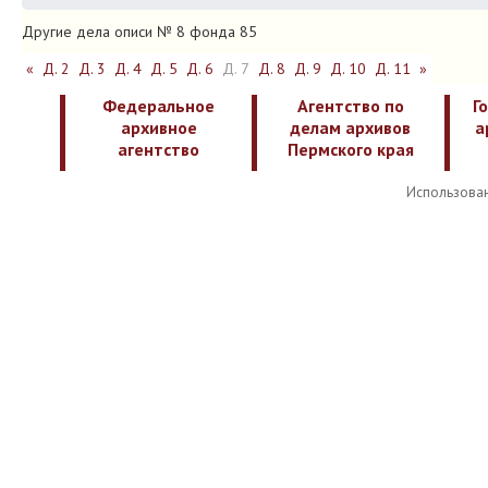
Другие дела описи № 8 фонда 85
«
Д. 2
Д. 3
Д. 4
Д. 5
Д. 6
Д. 7
Д. 8
Д. 9
Д. 10
Д. 11
»
Федеральное
Агентство по
Г
архивное
делам архивов
а
агентство
Пермского края
Использован