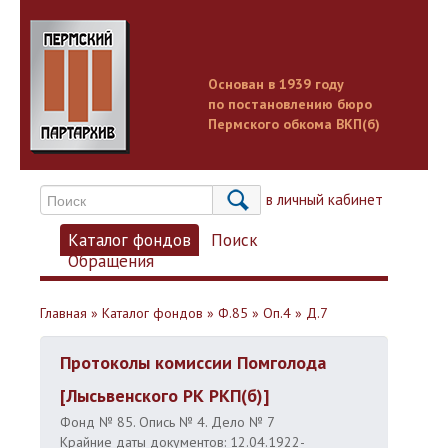
Основан в 1939 году
по постановлению бюро
Пермского обкома ВКП(б)
Вход в личный кабинет
Каталог фондов
Поиск
Обращения
Главная
»
Каталог фондов
»
Ф.85
»
Оп.4
»
Д.7
Протоколы комиссии Помголода
[Лысьвенского РК РКП(б)]
Фонд № 85. Опись № 4. Дело № 7
Крайние даты документов: 12.04.1922-