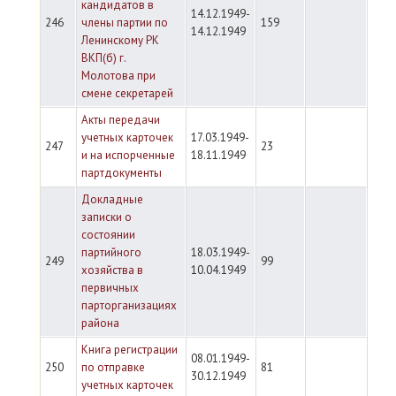
кандидатов в
14.12.1949-
246
члены партии по
159
14.12.1949
Ленинскому РК
ВКП(б) г.
Молотова при
смене секретарей
Акты передачи
учетных карточек
17.03.1949-
247
23
и на испорченные
18.11.1949
партдокументы
Докладные
записки о
состоянии
партийного
18.03.1949-
249
99
хозяйства в
10.04.1949
первичных
парторганизациях
района
Книга регистрации
08.01.1949-
250
по отправке
81
30.12.1949
учетных карточек