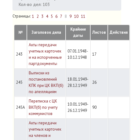
Кол-во дел: 103
Страницы:
1
2
3
4
5
6
7
8
9
10
11
Крайние
№
Заголовок дела
Листов
Действия
даты
Акты передачи
учетных карточек
07.01.1948-
243
17
и на испорченные
10.12.1948
партдокументы
Выписки из
постановлений
18.01.1949-
245
26
КПК при ЦК ВКП(б)
28.12.1949
по апелляциям
Переписка с ЦК
10.01.1949-
245А
ВКП(б) по учету
90
26.12.1949
коммунистов
Акты передачи
учетных карточек
на членов и