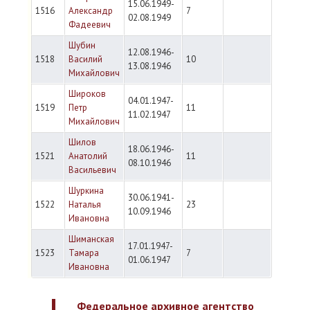
15.06.1949-
1516
Александр
7
02.08.1949
Фадеевич
Шубин
12.08.1946-
1518
Василий
10
13.08.1946
Михайлович
Широков
04.01.1947-
1519
Петр
11
11.02.1947
Михайлович
Шилов
18.06.1946-
1521
Анатолий
11
08.10.1946
Васильевич
Шуркина
30.06.1941-
1522
Наталья
23
10.09.1946
Ивановна
Шиманская
17.01.1947-
1523
Тамара
7
01.06.1947
Ивановна
Федеральное архивное агентство