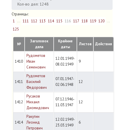
Кол-во дел: 1248
Страницы:
1
...
111
112
113
114
115
116
117
118
119
120
...
125
Заголовок
Крайние
№
Листов
Действия
дела
даты
Рудометов
12.01.1949-
1410
Иван
9
08.02.1949
Семенович
Рудометов
07.01.1947-
1411
Василий
12
02.06.1948
Федорович
Русаков
07.12.1946-
1412
Михаил
12
11.03.1947
Диомидович
Ракутин
12.02.1949-
1414
Леонид
6
23.03.1949
Петрович