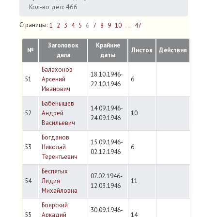
Кол-во дел: 466
Страницы:
1
2
3
4
5
6
7
8
9
10
...
47
Заголовок
Крайние
№
Листов
Действия
дела
даты
Балахонов
18.10.1946-
51
Арсений
6
22.10.1946
Иванович
Бабенышев
14.09.1946-
52
Андрей
10
24.09.1946
Васильевич
Богданов
15.09.1946-
53
Николай
6
02.12.1946
Терентьевич
Беспятых
07.02.1946-
54
Лидия
11
12.03.1946
Михайловна
Боярский
30.09.1946-
55
Аркадий
14