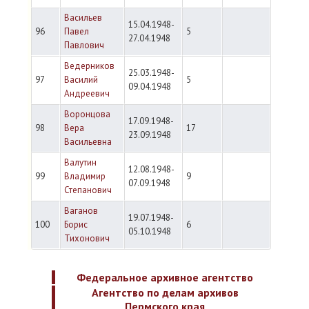
Васильев
15.04.1948-
96
Павел
5
27.04.1948
Павлович
Ведерников
25.03.1948-
97
Василий
5
09.04.1948
Андреевич
Воронцова
17.09.1948-
98
Вера
17
23.09.1948
Васильевна
Валутин
12.08.1948-
99
Владимир
9
07.09.1948
Степанович
Ваганов
19.07.1948-
100
Борис
6
05.10.1948
Тихонович
Федеральное архивное агентство
Агентство по делам архивов
Пермского края