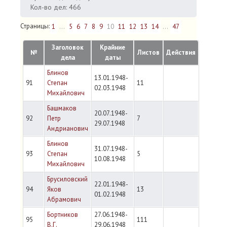
Кол-во дел: 466
Страницы:
1
...
5
6
7
8
9
10
11
12
13
14
...
47
Заголовок
Крайние
№
Листов
Действия
дела
даты
Блинов
13.01.1948-
91
Степан
11
02.03.1948
Михайлович
Башмаков
20.07.1948-
92
Петр
7
29.07.1948
Андрианович
Блинов
31.07.1948-
93
Степан
5
10.08.1948
Михайлович
Брусиловский
22.01.1948-
94
Яков
13
01.02.1948
Абрамович
Бортников
27.06.1948-
95
111
В.Г.
29.06.1948