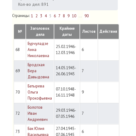
Кол-во дел: 891
Страницы:
1
2
3
4
5
6
7
8
9
10
...
90
Заголовок
Крайние
№
Листов
Действия
дела
даты
Бурчуладзе
25.02.1946-
68
Анна
6
12.03.1946
Николаевна
Бродская
14.05.1945-
69
Вера
7
26.06.1945
Давыдовна
Батырева
07.10.1948-
70
Ольга
9
16.11.1948
Прокофьевна
Болотов
29.03.1946-
72
Иван
7
07.05.1946
Андреевич
Бак Юлия
27.04.1945-
73
6
Васильевна
07.06.1945