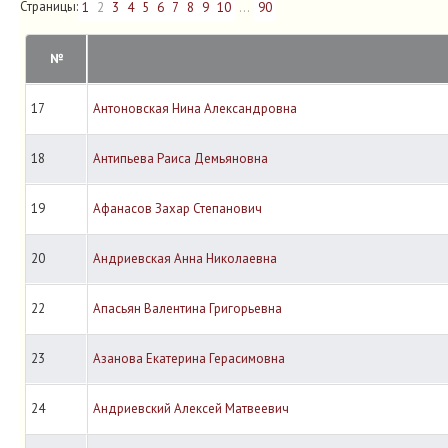
Страницы:
1
2
3
4
5
6
7
8
9
10
...
90
№
17
Антоновская Нина Александровна
18
Антипьева Раиса Демьяновна
19
Афанасов Захар Степанович
20
Андриевская Анна Николаевна
22
Апасьян Валентина Григорьевна
23
Азанова Екатерина Герасимовна
24
Андриевский Алексей Матвеевич