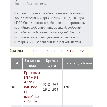
фондообразователя.
В состав документов объединенного архивного
фонда первичных организаций РКП(б) - ВКП(б) -
КПСС Свердловского района входят протоколы
партийных собраний, конференций, собраний
партийно-хозяйственного, заседаний бюро и
партийных комитетов, докладные записки и
информации, направленные в райком партии.
Страницы:
1
...
4
5
6
7
8
9
10
11
12
13
...
258
Заголовок
Крайние
№
Листов
Действия
дела
даты
Протоколы
№№ 6-9, 1-
4 (1962 г.),
22.02.1962 -
81
б/н (1963
170
19.12.1963
г.)
партийных
собраний