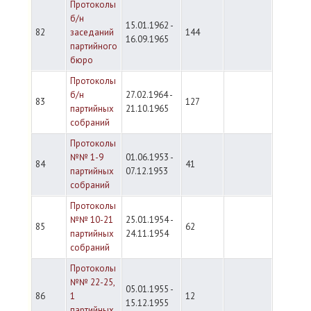
Протоколы
б/н
15.01.1962 -
82
заседаний
144
16.09.1965
партийного
бюро
Протоколы
б/н
27.02.1964 -
83
127
партийных
21.10.1965
собраний
Протоколы
№№ 1-9
01.06.1953 -
84
41
партийных
07.12.1953
собраний
Протоколы
№№ 10-21
25.01.1954 -
85
62
партийных
24.11.1954
собраний
Протоколы
№№ 22-25,
05.01.1955 -
86
1
12
15.12.1955
партийных