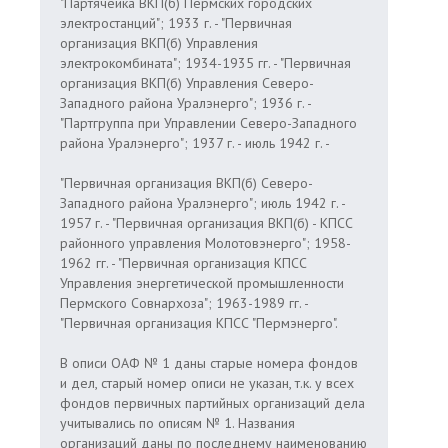
"Партячейка ВКП(б) Пермских городских
электростанций"; 1933 г. - "Первичная
организация ВКП(б) Управления
электрокомбината"; 1934-1935 гг. - "Первичная
организация ВКП(б) Управления Северо-
Западного района Уралэнерго"; 1936 г. -
"Партгруппа при Управлении Северо-Западного
района Уралэнерго"; 1937 г. - июль 1942 г. -
"Первичная организация ВКП(б) Северо-
Западного района Уралэнерго"; июль 1942 г. -
1957 г. - "Первичная организация ВКП(б) - КПСС
районного управления Молотовэнерго"; 1958-
1962 гг. - "Первичная организация КПСС
Управления энергетической промышленности
Пермского Совнархоза"; 1963-1989 гг. -
"Первичная организация КПСС "Пермэнерго".
В описи ОАФ № 1 даны старые номера фондов
и дел, старый номер описи не указан, т.к. у всех
фондов первичных партийных организаций дела
учитывались по описям № 1. Названия
организаций даны по последнему наименованию