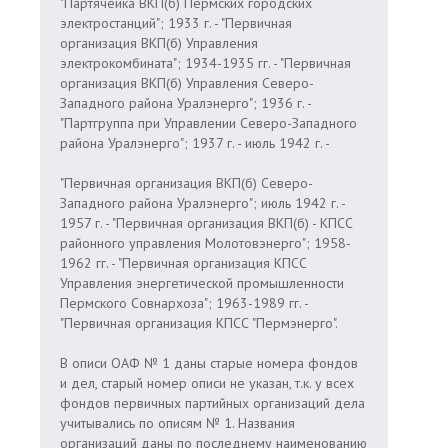
"Партячейка ВКП(б) Пермских городских
электростанций"; 1933 г. - "Первичная
организация ВКП(б) Управления
электрокомбината"; 1934-1935 гг. - "Первичная
организация ВКП(б) Управления Северо-
Западного района Уралэнерго"; 1936 г. -
"Партгруппа при Управлении Северо-Западного
района Уралэнерго"; 1937 г. - июль 1942 г. -
"Первичная организация ВКП(б) Северо-
Западного района Уралэнерго"; июль 1942 г. -
1957 г. - "Первичная организация ВКП(б) - КПСС
районного управления Молотовэнерго"; 1958-
1962 гг. - "Первичная организация КПСС
Управления энергетической промышленности
Пермского Совнархоза"; 1963-1989 гг. -
"Первичная организация КПСС "Пермэнерго".
В описи ОАФ № 1 даны старые номера фондов
и дел, старый номер описи не указан, т.к. у всех
фондов первичных партийных организаций дела
учитывались по описям № 1. Названия
организаций даны по последнему наименованию