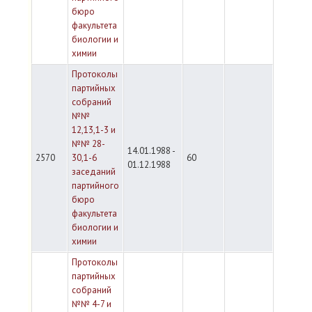
бюро
факультета
биологии и
химии
Протоколы
партийных
собраний
№№
12,13,1-3 и
№№ 28-
14.01.1988 -
2570
30,1-6
60
01.12.1988
заседаний
партийного
бюро
факультета
биологии и
химии
Протоколы
партийных
собраний
№№ 4-7 и