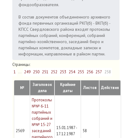
фондообразователя.
В состав документов объединенного архивного
фонда первичных организаций РКП(б) - ВКП(б) -
КПСС Свердловского района входят протоколы
партийных собраний, конференций, собраний
партийно-хозяйственного, заседаний бюро и
партийных комитетов, докладные записки и
информации, направленные в райком партии.
Страницы:
1
...
249
250
251
252
253
254
255
256
257
258
Заголовок
Крайние
№
Листов
Действия
дела
даты
Протоколы
№№ 6-11
партийных
собраний и
№№ 15-27
15.01.1987 -
2569
заседаний
58
17.12.1987
партийного