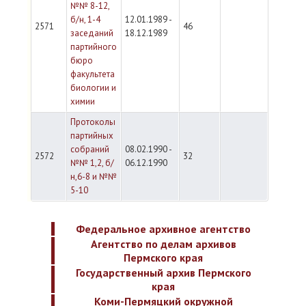
№№ 8-12,
б/н, 1-4
12.01.1989 -
2571
46
заседаний
18.12.1989
партийного
бюро
факультета
биологии и
химии
Протоколы
партийных
собраний
08.02.1990 -
2572
32
№№ 1,2, б/
06.12.1990
н,6-8 и №№
5-10
Федеральное архивное агентство
Агентство по делам архивов
Пермского края
Государственный архив Пермского
края
Коми-Пермяцкий окружной