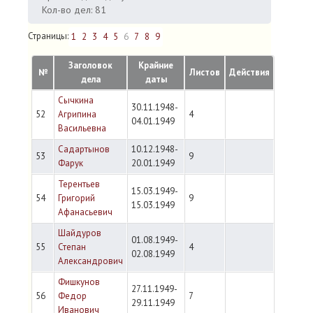
Кол-во дел: 81
Страницы:
1
2
3
4
5
6
7
8
9
Заголовок
Крайние
№
Листов
Действия
дела
даты
Сычкина
30.11.1948-
52
Агрипина
4
04.01.1949
Васильевна
Садартынов
10.12.1948-
53
9
Фарук
20.01.1949
Терентьев
15.03.1949-
54
Григорий
9
15.03.1949
Афанасьевич
Шайдуров
01.08.1949-
55
Степан
4
02.08.1949
Александрович
Фишкунов
27.11.1949-
56
Федор
7
29.11.1949
Иванович