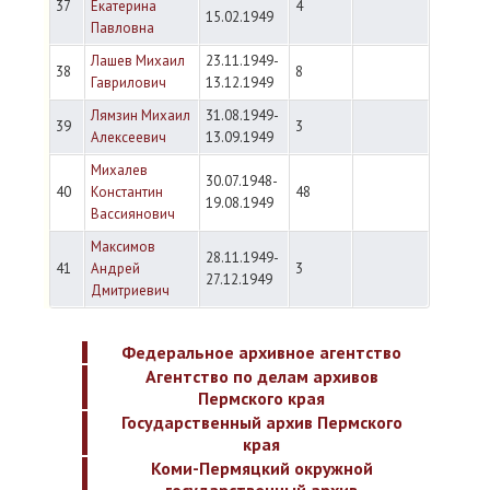
37
Екатерина
4
15.02.1949
Павловна
Лашев Михаил
23.11.1949-
38
8
Гаврилович
13.12.1949
Лямзин Михаил
31.08.1949-
39
3
Алексеевич
13.09.1949
Михалев
30.07.1948-
40
Константин
48
19.08.1949
Вассиянович
Максимов
28.11.1949-
41
Андрей
3
27.12.1949
Дмитриевич
Федеральное архивное агентство
Агентство по делам архивов
Пермского края
Государственный архив Пермского
края
Коми-Пермяцкий окружной