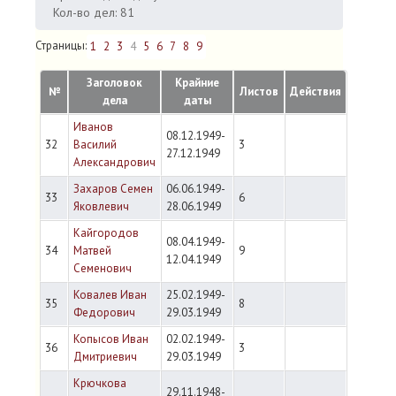
Кол-во дел: 81
Страницы:
1
2
3
4
5
6
7
8
9
Заголовок
Крайние
№
Листов
Действия
дела
даты
Иванов
08.12.1949-
32
Василий
3
27.12.1949
Александрович
Захаров Семен
06.06.1949-
33
6
Яковлевич
28.06.1949
Кайгородов
08.04.1949-
34
Матвей
9
12.04.1949
Семенович
Ковалев Иван
25.02.1949-
35
8
Федорович
29.03.1949
Копысов Иван
02.02.1949-
36
3
Дмитриевич
29.03.1949
Крючкова
29.11.1948-