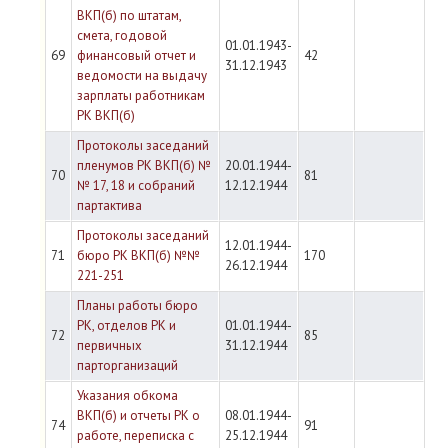
ВКП(б) по штатам,
смета, годовой
01.01.1943-
69
финансовый отчет и
42
31.12.1943
ведомости на выдачу
зарплаты работникам
РК ВКП(б)
Протоколы заседаний
пленумов РК ВКП(б) №
20.01.1944-
70
81
№ 17, 18 и собраний
12.12.1944
партактива
Протоколы заседаний
12.01.1944-
71
бюро РК ВКП(б) №№
170
26.12.1944
221-251
Планы работы бюро
РК, отделов РК и
01.01.1944-
72
85
первичных
31.12.1944
парторганизаций
Указания обкома
ВКП(б) и отчеты РК о
08.01.1944-
74
91
работе, переписка с
25.12.1944