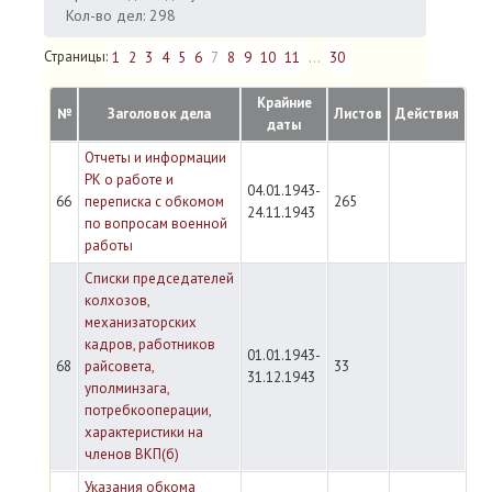
Кол-во дел: 298
Страницы:
1
2
3
4
5
6
7
8
9
10
11
...
30
Крайние
№
Заголовок дела
Листов
Действия
даты
Отчеты и информации
РК о работе и
04.01.1943-
66
переписка с обкомом
265
24.11.1943
по вопросам военной
работы
Списки председателей
колхозов,
механизаторских
кадров, работников
01.01.1943-
68
райсовета,
33
31.12.1943
уполминзага,
потребкооперации,
характеристики на
членов ВКП(б)
Указания обкома