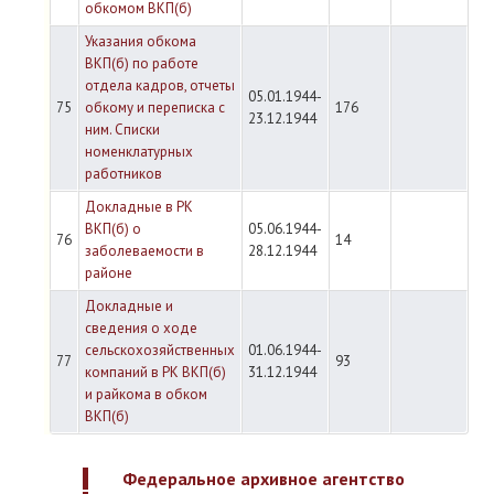
обкомом ВКП(б)
Указания обкома
ВКП(б) по работе
отдела кадров, отчеты
05.01.1944-
75
обкому и переписка с
176
23.12.1944
ним. Списки
номенклатурных
работников
Докладные в РК
ВКП(б) о
05.06.1944-
76
14
заболеваемости в
28.12.1944
районе
Докладные и
сведения о ходе
сельскохозяйственных
01.06.1944-
77
93
компаний в РК ВКП(б)
31.12.1944
и райкома в обком
ВКП(б)
Федеральное архивное агентство