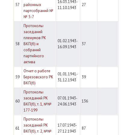
16.03.1943-
57
районных
27
11.10.1943
партсобраний №
№ 5-7
Протоколы
заседаний
пленумов РК
01.02.1943-
58
ВКП(б) и
37
16.09.1943
собраний
партийного
актива
Отчет о работе
01.01.1941-
59
Березовского РК
39
31.12.1943
ВКП(б)
Протоколы
заседаний РК
07.01.1943-
60
136
ВКП(б), т. 1, №№
24.06.1943
177-199
Протоколы
заседаний РК
17.07.1943-
61
87
ВКП(б), т. 2, №№
27.12.1943