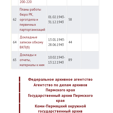
200-220
Планы работы
бюро РК,
01.02.1943-
62
орготдела и
58
31.12.1943
первичных
парторганизаций
Докладные
13.01.1943-
64
записки обкому
44
28.06.1943
ВКП(б)
Доклады и
10.02.1943-
65
отчеты,
89
13.12.1943
материалы к ним
Федеральное архивное агентство
Агентство по делам архивов
Пермского края
Государственный архив Пермского
края
Коми-Пермяцкий окружной
государственный архив