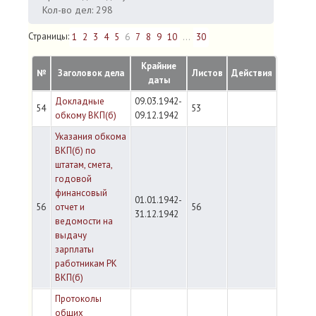
Кол-во дел: 298
Страницы:
1
2
3
4
5
6
7
8
9
10
...
30
Крайние
№
Заголовок дела
Листов
Действия
даты
Докладные
09.03.1942-
54
53
обкому ВКП(б)
09.12.1942
Указания обкома
ВКП(б) по
штатам, смета,
годовой
финансовый
01.01.1942-
56
отчет и
56
31.12.1942
ведомости на
выдачу
зарплаты
работникам РК
ВКП(б)
Протоколы
общих