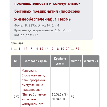
промышленности и коммунально-
бытовых предприятий (профсоюз
жизнеобеспечения), г. Пермь
Фонд №: 8195. Опись №: 1 т. 4
Крайние даты документов: 1970-1989
Кол-во дел: 342
Страницы:
1
...
11
12
13
14
15
16
17
18
19
20
...
35
Крайние
№
Заголовок дела
Листов
Действия
даты
Материалы
(постановления,
план-программа,
выступления) о
праздновании
"Дня работников
16.02.1978-
1763
59
жилищно-
01.04.1983
коммунального