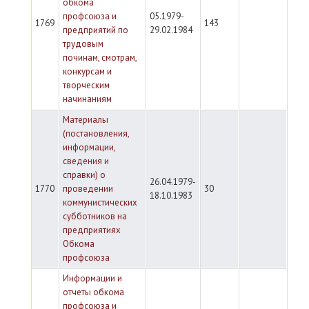
обкома
профсоюза и
05.1979-
1769
143
предприятий по
29.02.1984
трудовым
починам, смотрам,
конкурсам и
творческим
начинаниям
Материалы
(постановления,
информации,
сведения и
справки) о
26.04.1979-
1770
проведении
30
18.10.1983
коммунистических
субботников на
предприятиях
Обкома
профсоюза
Информации и
отчеты обкома
профсоюза и