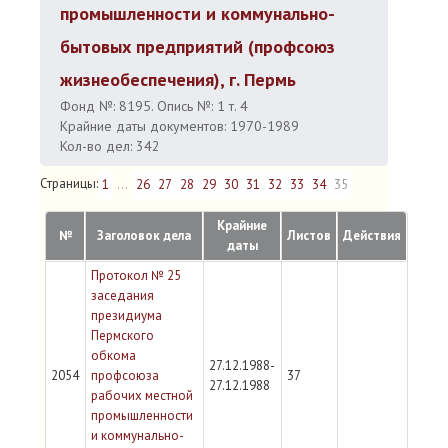
промышленности и коммунально-
бытовых предприятий (профсоюз
жизнеобеспечения), г. Пермь
Фонд №: 8195. Опись №: 1 т. 4
Крайние даты документов: 1970-1989
Кол-во дел: 342
Страницы:
1
...
26
27
28
29
30
31
32
33
34
35
Крайние
№
Заголовок дела
Листов
Действия
даты
Протокол № 25
заседания
президиума
Пермского
обкома
27.12.1988-
2054
профсоюза
37
27.12.1988
рабочих местной
промышленности
и коммунально-