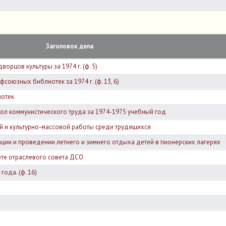
Заголовок дела
орцов культуры за 1974 г. (ф. 5)
оюзных библиотек за 1974 г. (ф. 13, 6)
иотек
кол коммунистического труда за 1974-1975 учебный год
й и культурно-массовой работы среди трудящихся
ации и проведении летнего и зимнего отдыха детей в пионерских лагерях
оте отраслевого совета ДСО
года. (ф. 16)