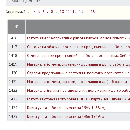
Кол-во дел: 142
Страницы:
1
...
4
5
6
7
8
9
10
11
12
13
...
15
№
1416
Статотчеты предприятий о работе клубов, домов культуры, дв
1417
Статотчеты обкома профсоюза и предприятий о работе профс
1418
Отчеты, справки предприятий о работе профсоюзных библ
1419
Материалы (отчеты, справки, информации и др.) о работе ш
1420
Справки предприятий о состоянии политико-воспитательно
1421
Материалы (отчеты, справки, информации и др.) об организ
1422
Материалы (планы, постановления, положения и др.) о раб
1423
Статотчет отраслевого совета ДСО "Спартак" на 1 июля 1974 
1424
Книга учета заболеваемости за 1965-1966 годы
1425
Книга учета заболеваемости за 1966-1969 годы