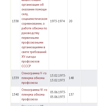
организации об
оказании помощи
селу,
социалистическом
1338
1973-1974
20
соревновании, о
работе обкома по
руководству
первичными
профсоюзными
организациями в
свете требований
XV съезда
профсоюзов
ССССР
Стенограмма V -го
13.02.1973-
1339
пленума обкома
148
13.02.1973
профсоюза
Стенограмма VI -го
05.06.1973-
1340
пленума обкома
137
05.06.1973
профсоюза