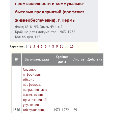
промышленности и коммунально-
бытовых предприятий (профсоюз
жизнеобеспечения), г. Пермь
Фонд №: 8195. Опись №: 1 т. 2
Крайние даты документов: 1963-1976
Кол-во дел: 142
Страницы:
1
2
3
4
5
6
7
8
9
10
...
15
Крайние
№
Заголовок дела
Листов
Действия
даты
Справки,
информации
обкома
профсоюза,
направленные в
вышестоящие
организации об
улучшении
1336
обслуживания
1971-1972
29