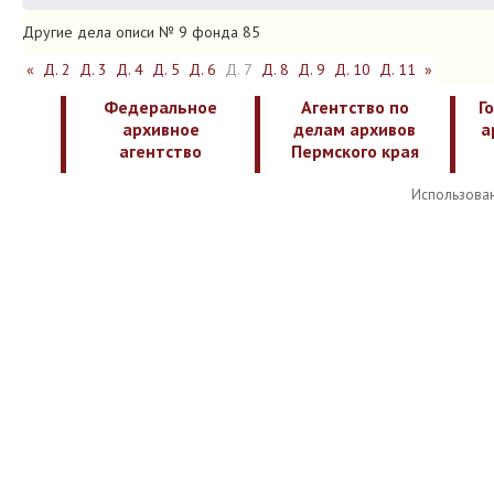
Другие дела описи № 9 фонда 85
«
Д. 2
Д. 3
Д. 4
Д. 5
Д. 6
Д. 7
Д. 8
Д. 9
Д. 10
Д. 11
»
Федеральное
Агентство по
Г
архивное
делам архивов
а
агентство
Пермского края
Использован