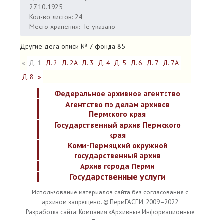
27.10.1925
Кол-во листов: 24
Место хранения: Не указано
Другие дела описи № 7 фонда 85
«
Д. 1
Д. 2
Д. 2А
Д. 3
Д. 4
Д. 5
Д. 6
Д. 7
Д. 7А
Д. 8
»
Федеральное архивное агентство
Агентство по делам архивов
Пермского края
Государственный архив Пермского
края
Коми-Пермяцкий окружной
государственный архив
Архив города Перми
Государственные услуги
Использование материалов сайта без согласования с
архивом запрещено. © ПермГАСПИ, 2009–2022
Разработка сайта: Компания «Архивные Информационные