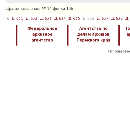
Другие дела описи № 14 фонда 106
«
Д. 631
Д. 632
Д. 633
Д. 634
Д. 635
Д. 636
Д. 637
Д. 638
Д.
Федеральное
Агентство по
Г
архивное
делам архивов
а
агентство
Пермского края
Использован