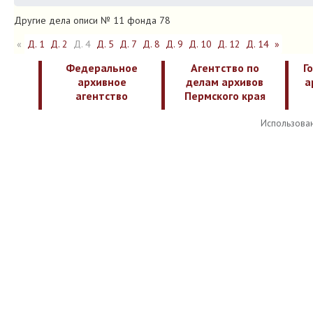
Другие дела описи № 11 фонда 78
«
Д. 1
Д. 2
Д. 4
Д. 5
Д. 7
Д. 8
Д. 9
Д. 10
Д. 12
Д. 14
»
Федеральное
Агентство по
Г
архивное
делам архивов
а
агентство
Пермского края
Использован