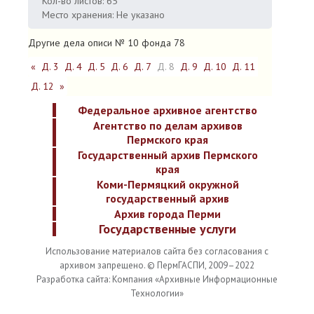
Кол-во листов: 65
Место хранения: Не указано
Другие дела описи № 10 фонда 78
«
Д. 3
Д. 4
Д. 5
Д. 6
Д. 7
Д. 8
Д. 9
Д. 10
Д. 11
Д. 12
»
Федеральное архивное агентство
Агентство по делам архивов
Пермского края
Государственный архив Пермского
края
Коми-Пермяцкий окружной
государственный архив
Архив города Перми
Государственные услуги
Использование материалов сайта без согласования с
архивом запрещено. © ПермГАСПИ, 2009–2022
Разработка сайта: Компания «Архивные Информационные
Технологии»