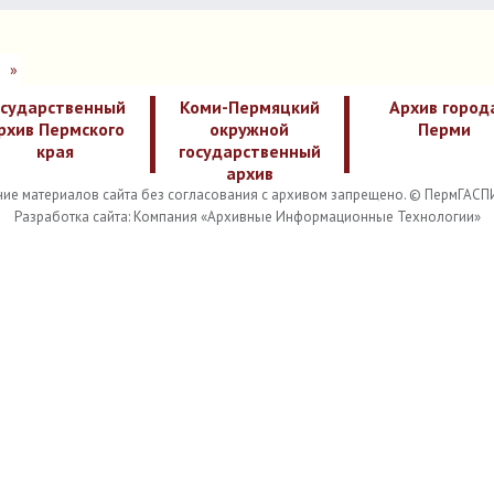
3
»
осударственный
Коми-Пермяцкий
Архив город
рхив Пермского
окружной
Перми
края
государственный
архив
ие материалов сайта без согласования с архивом запрещено. © ПермГАСП
Разработка сайта: Компания «Архивные Информационные Технологии»