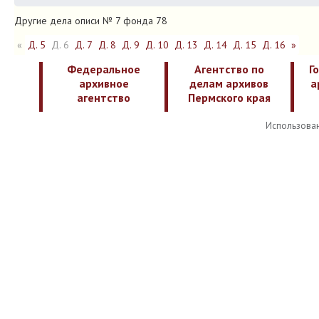
Другие дела описи № 7 фонда 78
«
Д. 5
Д. 6
Д. 7
Д. 8
Д. 9
Д. 10
Д. 13
Д. 14
Д. 15
Д. 16
»
Федеральное
Агентство по
Г
архивное
делам архивов
а
агентство
Пермского края
Использован