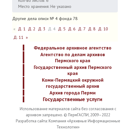
Кол-во листов: 6
Место хранения: Не указано
Другие дела описи № 4 фонда 78
«
Д. 1
Д. 2
Д. 3
Д. 4
Д. 5
Д. 6
Д. 7
Д. 8
Д. 10
Д. 11
»
Федеральное архивное агентство
Агентство по делам архивов
Пермского края
Государственный архив Пермского
края
Коми-Пермяцкий окружной
государственный архив
Архив города Перми
Государственные услуги
Использование материалов сайта без согласования с
архивом запрещено. © ПермГАСПИ, 2009–2022
Разработка сайта: Компания «Архивные Информационные
Технологии»