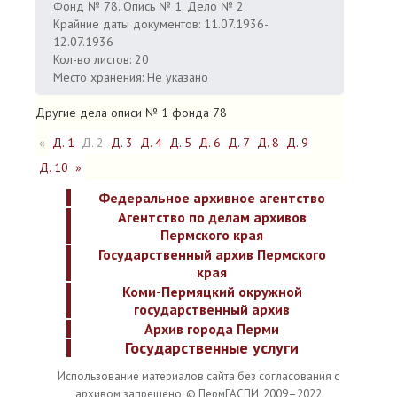
Фонд № 78. Опись № 1. Дело № 2
Крайние даты документов: 11.07.1936-
12.07.1936
Кол-во листов: 20
Место хранения: Не указано
Другие дела описи № 1 фонда 78
«
Д. 1
Д. 2
Д. 3
Д. 4
Д. 5
Д. 6
Д. 7
Д. 8
Д. 9
Д. 10
»
Федеральное архивное агентство
Агентство по делам архивов
Пермского края
Государственный архив Пермского
края
Коми-Пермяцкий окружной
государственный архив
Архив города Перми
Государственные услуги
Использование материалов сайта без согласования с
архивом запрещено. © ПермГАСПИ, 2009–2022