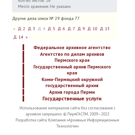
Кол-во листов: 16
Место хранения: Не указано
Другие дела описи № 29 фонда 77
«
Д. 2
Д. 3
Д. 4
Д. 5
Д. 6
Д. 7
Д. 9
Д. 10
Д. 13
Д. 14
»
Федеральное архивное агентство
Агентство по делам архивов
Пермского края
Государственный архив Пермского
края
Коми-Пермяцкий окружной
государственный архив
Архив города Перми
Государственные услуги
Использование материалов сайта без согласования с
архивом запрещено. © ПермГАСПИ, 2009–2022
Разработка сайта: Компания «Архивные Информационные
Технологии»