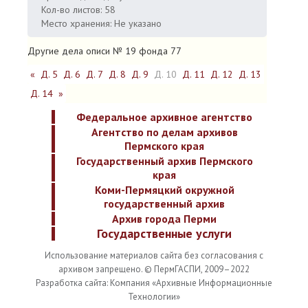
Кол-во листов: 58
Место хранения: Не указано
Другие дела описи № 19 фонда 77
«
Д. 5
Д. 6
Д. 7
Д. 8
Д. 9
Д. 10
Д. 11
Д. 12
Д. 13
Д. 14
»
Федеральное архивное агентство
Агентство по делам архивов
Пермского края
Государственный архив Пермского
края
Коми-Пермяцкий окружной
государственный архив
Архив города Перми
Государственные услуги
Использование материалов сайта без согласования с
архивом запрещено. © ПермГАСПИ, 2009–2022
Разработка сайта: Компания «Архивные Информационные
Технологии»