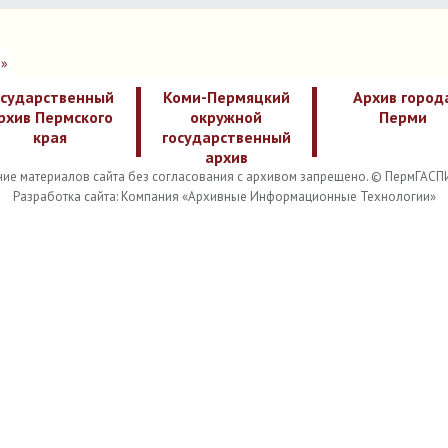
»
осударственный
Коми-Пермяцкий
Архив город
рхив Пермского
окружной
Перми
края
государственный
архив
ие материалов сайта без согласования с архивом запрещено. © ПермГАСП
Разработка сайта: Компания «Архивные Информационные Технологии»