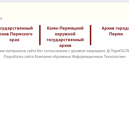
»
осударственный
Коми-Пермяцкий
Архив город
рхив Пермского
окружной
Перми
края
государственный
архив
ие материалов сайта без согласования с архивом запрещено. © ПермГАСП
Разработка сайта: Компания «Архивные Информационные Технологии»