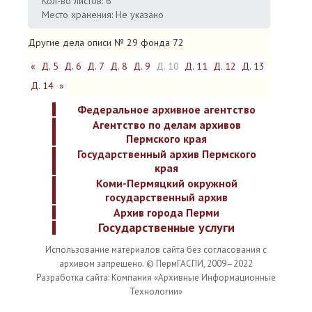
Кол-во листов: 6
Место хранения: Не указано
Другие дела описи № 29 фонда 72
«
Д. 5
Д. 6
Д. 7
Д. 8
Д. 9
Д. 10
Д. 11
Д. 12
Д. 13
Д. 14
»
Федеральное архивное агентство
Агентство по делам архивов
Пермского края
Государственный архив Пермского
края
Коми-Пермяцкий окружной
государственный архив
Архив города Перми
Государственные услуги
Использование материалов сайта без согласования с
архивом запрещено. © ПермГАСПИ, 2009–2022
Разработка сайта: Компания «Архивные Информационные
Технологии»